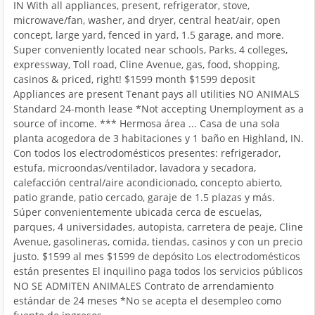
IN With all appliances, present, refrigerator, stove,
microwave/fan, washer, and dryer, central heat/air, open
concept, large yard, fenced in yard, 1.5 garage, and more.
Super conveniently located near schools, Parks, 4 colleges,
expressway, Toll road, Cline Avenue, gas, food, shopping,
casinos & priced, right! $1599 month $1599 deposit
Appliances are present Tenant pays all utilities NO ANIMALS
Standard 24-month lease *Not accepting Unemployment as a
source of income. *** Hermosa área ... Casa de una sola
planta acogedora de 3 habitaciones y 1 baño en Highland, IN.
Con todos los electrodomésticos presentes: refrigerador,
estufa, microondas/ventilador, lavadora y secadora,
calefacción central/aire acondicionado, concepto abierto,
patio grande, patio cercado, garaje de 1.5 plazas y más.
Súper convenientemente ubicada cerca de escuelas,
parques, 4 universidades, autopista, carretera de peaje, Cline
Avenue, gasolineras, comida, tiendas, casinos y con un precio
justo. $1599 al mes $1599 de depósito Los electrodomésticos
están presentes El inquilino paga todos los servicios públicos
NO SE ADMITEN ANIMALES Contrato de arrendamiento
estándar de 24 meses *No se acepta el desempleo como