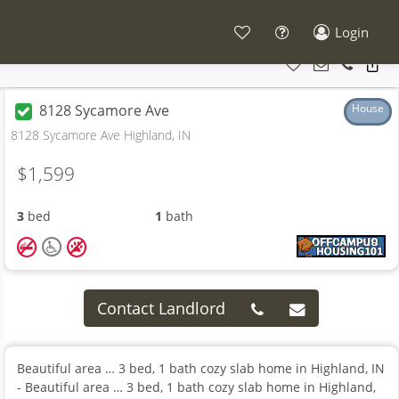
Login
8128 Sycamore Ave
House
8128 Sycamore Ave Highland, IN
$1,599
3
bed
1
bath
Contact Landlord
Beautiful area … 3 bed, 1 bath cozy slab home in Highland, IN
- Beautiful area … 3 bed, 1 bath cozy slab home in Highland,