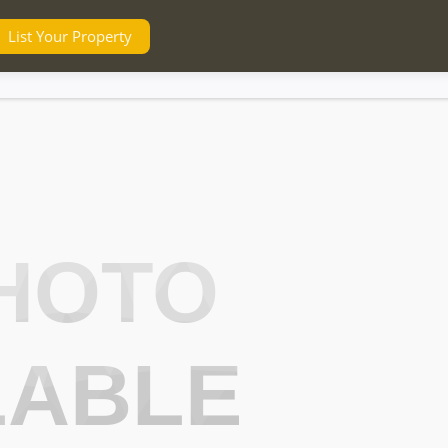
List Your Property
HOTO
LABLE