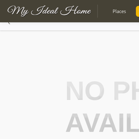
Places
NO P
AVAI